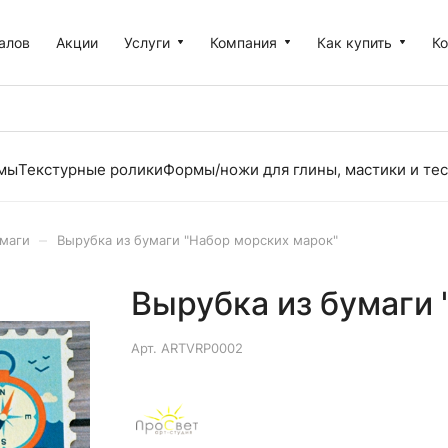
алов
Акции
Услуги
Компания
Как купить
К
рмы
Текстурные ролики
Формы/ножи для глины, мастики и тес
–
умаги
Вырубка из бумаги "Набор морских марок"
Вырубка из бумаги 
Арт.
ARTVRP0002