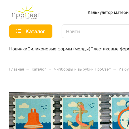
Калькулятор матери
Каталог
Новинки
Силиконовые формы (молды)
Пластиковые фо
–
–
–
Главная
Каталог
Чипборды и вырубки ПроСвет
Из б