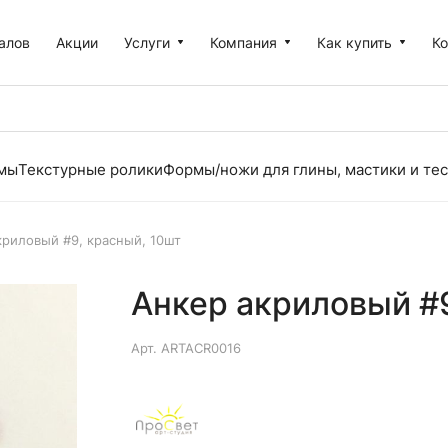
алов
Акции
Услуги
Компания
Как купить
К
рмы
Текстурные ролики
Формы/ножи для глины, мастики и тес
криловый #9, красный, 10шт
Анкер акриловый #9
Арт.
ARTACR0016