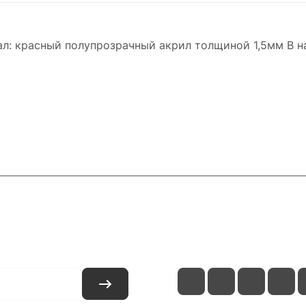
л: красный полупрозрачный акрил толщиной 1,5мм В на
и
Контакты