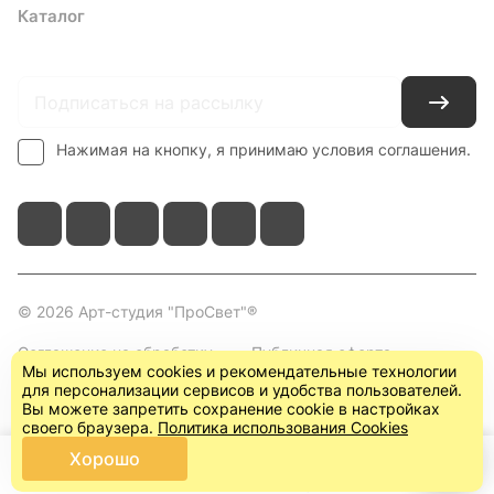
Каталог
Где купить
Условия оплаты
Условия доставки
Контакты
Нажимая на кнопку, я принимаю условия соглашения.
© 2026 Арт-студия "ПроСвет"®
Соглашение на обработку
Публичная оферта
Мы используем cookies и рекомендательные технологии
персональных данных
(пользовательское
для персонализации сервисов и удобства пользователей.
соглашение)
Вы можете запретить сохранение cookie в настройках
своего браузера.
Политика использования Cookies
Хорошо
Главная
Каталог
Корзина
Кабинет