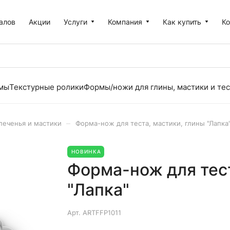
алов
Акции
Услуги
Компания
Как купить
К
рмы
Текстурные ролики
Формы/ножи для глины, мастики и тес
–
печенья и мастики
Форма-нож для теста, мастики, глины "Лапка
НОВИНКА
Форма-нож для тест
"Лапка"
Арт.
ARTFFP1011