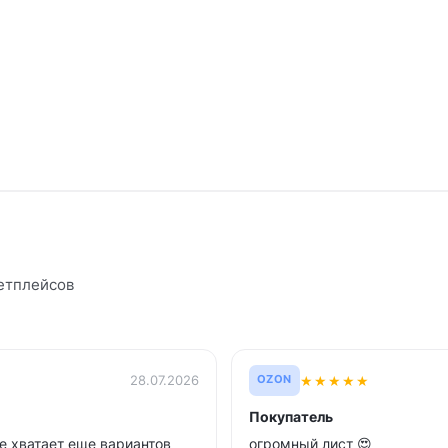
етплейсов
★
★
★
★
★
28.07.2026
OZON
Покупатель
е хватает еще вариантов
огромный лист 😍