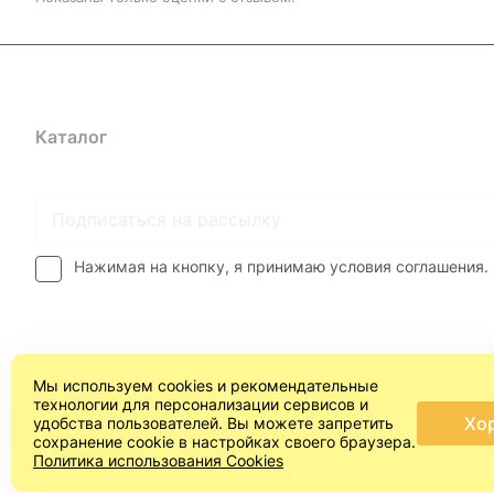
Каталог
Где купить
Условия оплаты
Условия доставк
Нажимая на кнопку, я принимаю условия соглашения.
Мы используем cookies и рекомендательные
технологии для персонализации сервисов и
Хо
удобства пользователей. Вы можете запретить
сохранение cookie в настройках своего браузера.
© 2026 Арт-студия "ПроСвет"®
Политика использования Cookies