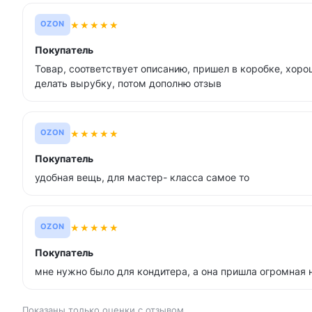
★
★
★
★
★
OZON
Покупатель
Товар, соответствует описанию, пришел в коробке, хор
делать вырубку, потом дополню отзыв
★
★
★
★
★
OZON
Покупатель
удобная вещь, для мастер- класса самое то
★
★
★
★
★
OZON
Покупатель
мне нужно было для кондитера, а она пришла огромная
Показаны только оценки с отзывом.