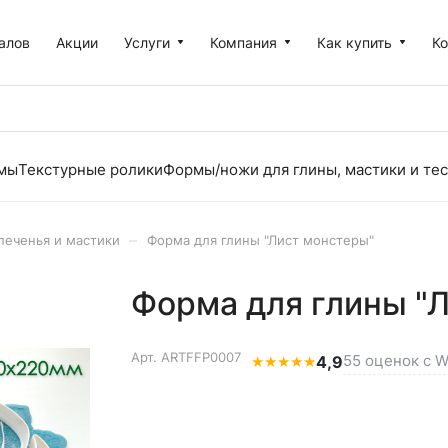
алов
Акции
Услуги
Компания
Как купить
К
рмы
Текстурные ролики
Формы/ножи для глины, мастики и тес
–
печенья и мастики
Форма для глины "Лист монстеры"
Форма для глины "
Арт.
ARTFFP0007
55 оценок с W
★
★
★
★
★
4,9