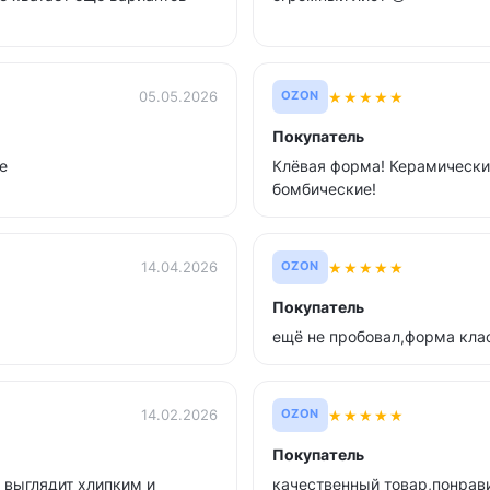
★
★
★
★
★
05.05.2026
OZON
Покупатель
е
Клёвая форма! Керамически
бомбические!
★
★
★
★
★
14.04.2026
OZON
Покупатель
ещё не пробовал,форма кла
★
★
★
★
★
14.02.2026
OZON
Покупатель
 выглядит хлипким и
качественный товар,понрав