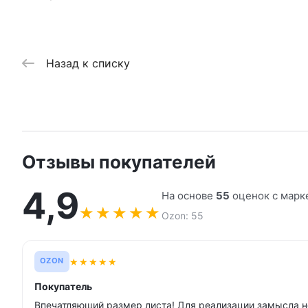
Назад к списку
Отзывы покупателей
4,9
На основе
55
оценок с марк
★
★
★
★
★
Ozon: 55
★
★
★
★
★
OZON
Покупатель
Впечатляющий размер листа! Для реализации замысла н