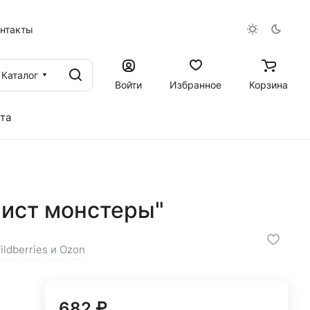
онтакты
Каталог
Войти
Избранное
Корзина
та
Лист монстеры"
ildberries и Ozon
682 ₽