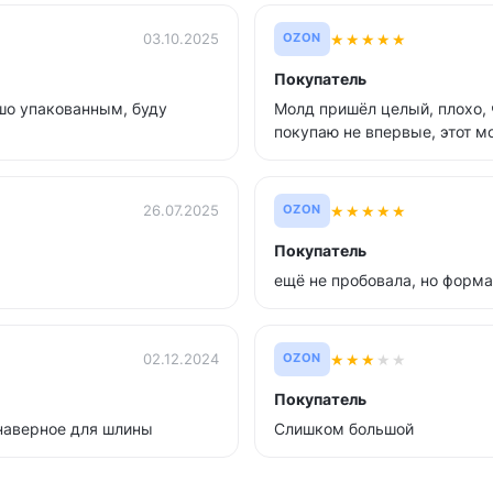
★
★
★
★
★
03.10.2025
OZON
Покупатель
ошо упакованным, буду
Молд пришёл целый, плохо, 
покупаю не впервые, этот мо
★
★
★
★
★
26.07.2025
OZON
Покупатель
ещё не пробовала, но форма
★
★
★
★
★
02.12.2024
OZON
Покупатель
 наверное для шлины
Слишком большой