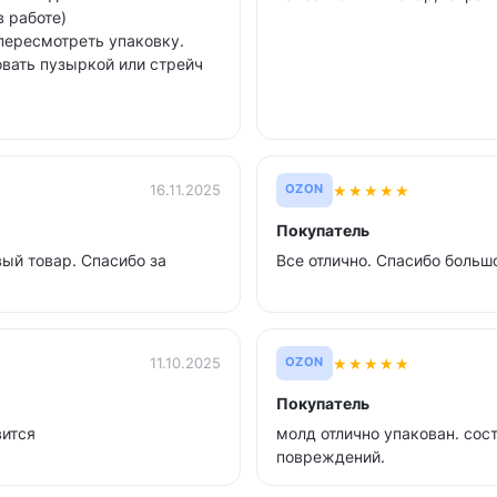
в работе)
 пересмотреть упаковку.
овать пузыркой или стрейч
★
★
★
★
★
16.11.2025
OZON
Покупатель
ый товар. Спасибо за
Все отлично. Спасибо больш
★
★
★
★
★
11.10.2025
OZON
Покупатель
вится
молд отлично упакован. сост
повреждений.