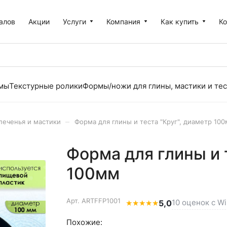
алов
Акции
Услуги
Компания
Как купить
К
рмы
Текстурные ролики
Формы/ножи для глины, мастики и тес
–
печенья и мастики
Форма для глины и теста "Круг", диаметр 10
Форма для глины и 
100мм
Арт.
ARTFFP1001
10 оценок с Wi
★
★
★
★
★
5,0
Похожие: