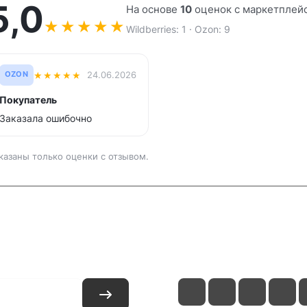
5,0
На основе
10
оценок с маркетплей
★
★
★
★
★
Wildberries: 1 · Ozon: 9
★
★
★
★
★
24.06.2026
OZON
Покупатель
Заказала ошибочно
казаны только оценки с отзывом.
и
Контакты