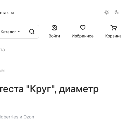
онтакты
Каталог
Войти
Избранное
Корзина
та
0мм
теста "Круг", диаметр
ldberries и Ozon