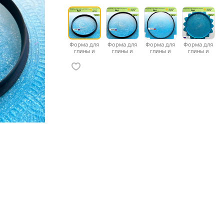
Форма для
Форма для
Форма для
Форма для
глины и
глины и
глины и
глины и
теста "Круг",
теста "Круг",
теста "Круг",
теста "Круг",
диаметр
диаметр
диаметр
диаметр
100мм
150мм
180мм
215мм