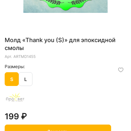
Молд «Thank you (S)» для эпоксидной
смолы
Арт.
ARTMD1455
Размеры:
S
L
199 ₽