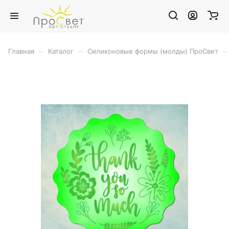
–
–
–
Главная
Каталог
Силиконовые формы (молды) ПроСвет