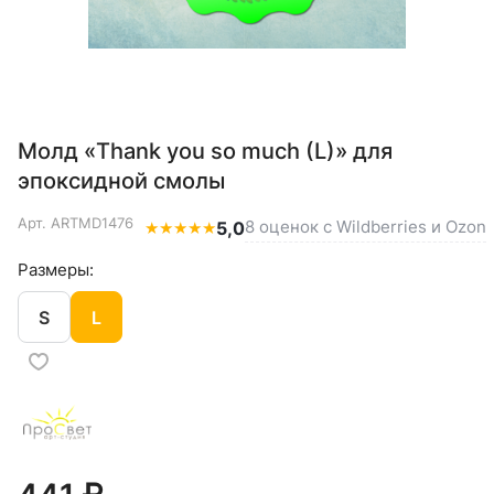
Молд «Thank you so much (L)» для
эпоксидной смолы
Арт.
ARTMD1476
8 оценок с Wildberries и Ozon
★
★
★
★
★
5,0
Размеры:
S
L