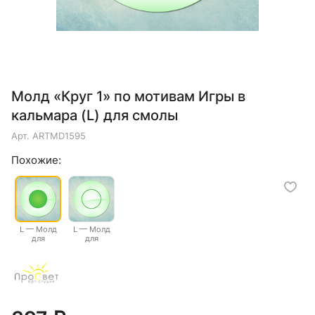
Молд «Круг 1» по мотивам Игры в
кальмара (L) для смолы
Арт.
ARTMD1595
Похожие:
L — Молд
L — Молд
для
для
эпоксидной
эпоксидной
смолы "Круг
смолы "Круг
1" по
2" по
мотивам
мотивам
Игры в
Игры в
кальмара
кальмара