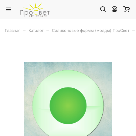
–
–
–
Главная
Каталог
Силиконовые формы (молды) ПроСвет