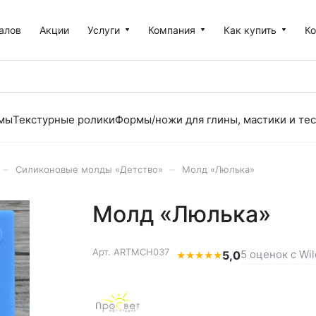
алов
Акции
Услуги
Компания
Как купить
К
рмы
Текстурные ролики
Формы/ножи для глины, мастики и тес
–
–
Силиконовые молды «Детство»
Молд «Люлька»
Молд «Люлька»
Арт.
ARTMCH037
5 оценок с Wil
★
★
★
★
★
5,0