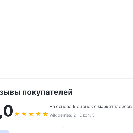
зывы покупателей
,0
На основе
5
оценок с маркетплейсов
★
★
★
★
★
Wildberries: 2 · Ozon: 3