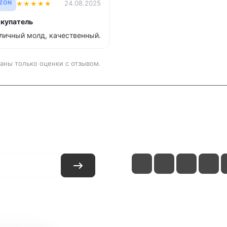
★
★
★
★
★
24.08.2025
ZON
купатель
личный молд, качественный.
аны только оценки с отзывом.
и
Контакты