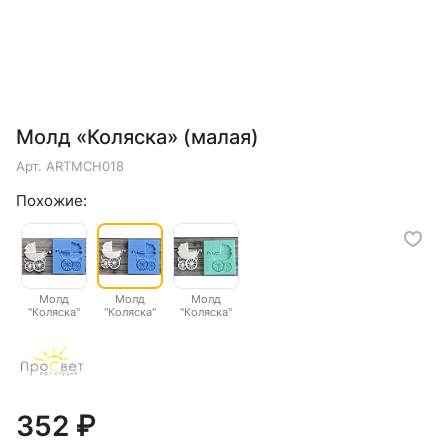
Молд «Коляска» (малая)
Арт.
ARTMCH018
Похожие:
Молд
Молд
Молд
"Коляска"
"Коляска"
"Коляска"
большая
малая
средняя
352 ₽