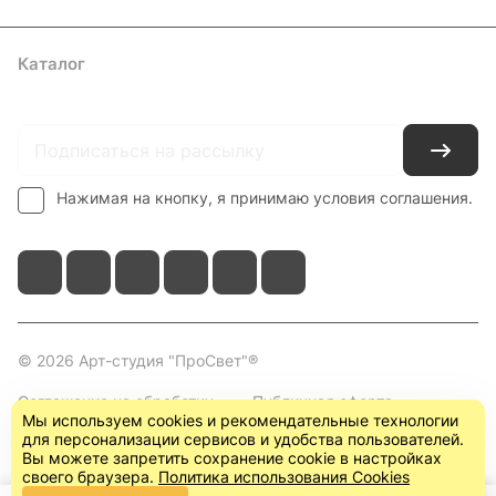
Каталог
Где купить
Условия оплаты
Условия доставки
Контакты
Нажимая на кнопку, я принимаю условия соглашения.
© 2026 Арт-студия "ПроСвет"®
Соглашение на обработку
Публичная оферта
Мы используем cookies и рекомендательные технологии
персональных данных
(пользовательское
для персонализации сервисов и удобства пользователей.
соглашение)
Вы можете запретить сохранение cookie в настройках
своего браузера.
Политика использования Cookies