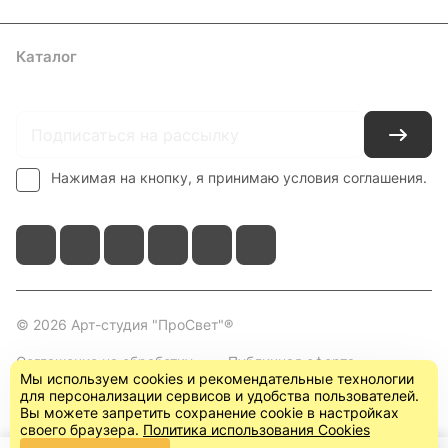
Каталог
Где купить
Условия оплаты
Условия доставки
Контакты
Нажимая на кнопку, я принимаю условия соглашения.
© 2026 Арт-студия "ПроСвет"®
Соглашение на обработку
Публичная оферта
Мы используем cookies и рекомендательные технологии
персональных данных
(пользовательское
для персонализации сервисов и удобства пользователей.
соглашение)
Вы можете запретить сохранение cookie в настройках
своего браузера.
Политика использования Cookies