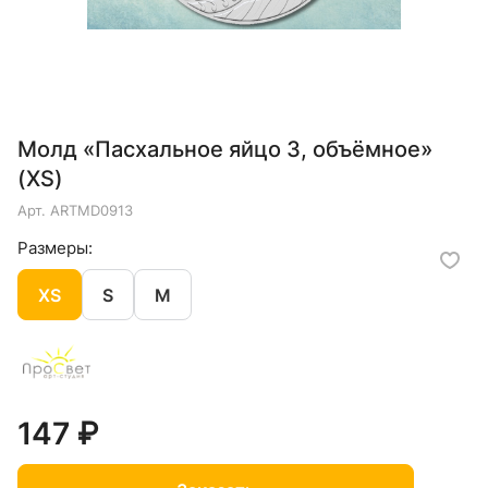
Молд «Пасхальное яйцо 3, объёмное»
(XS)
Арт.
ARTMD0913
Размеры:
XS
S
M
147 ₽