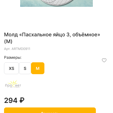
Молд «Пасхальное яйцо 3, объёмное»
(M)
Арт.
ARTMD0911
Размеры:
XS
S
M
294 ₽