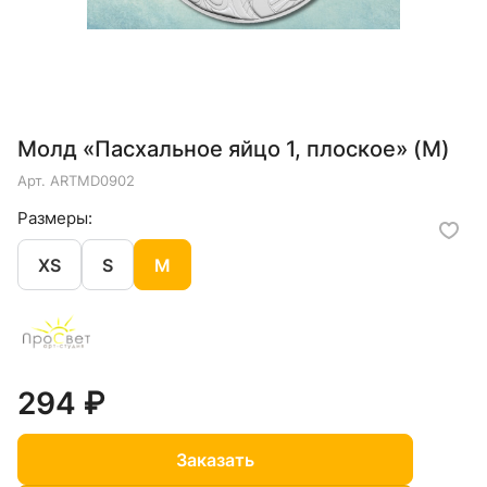
Молд «Пасхальное яйцо 1, плоское» (M)
Арт.
ARTMD0902
Размеры:
XS
S
M
294 ₽
Заказать