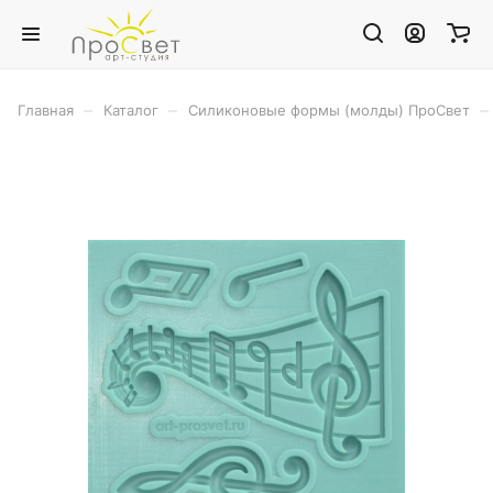
–
–
–
Главная
Каталог
Силиконовые формы (молды) ПроСвет