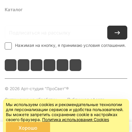
Каталог
Где купить
Условия оплаты
Условия доставки
Контакты
Нажимая на кнопку, я принимаю условия соглашения.
© 2026 Арт-студия "ПроСвет"®
Соглашение на обработку
Публичная оферта
Мы используем cookies и рекомендательные технологии
персональных данных
(пользовательское
для персонализации сервисов и удобства пользователей.
соглашение)
Вы можете запретить сохранение cookie в настройках
своего браузера.
Политика использования Cookies
Хорошо