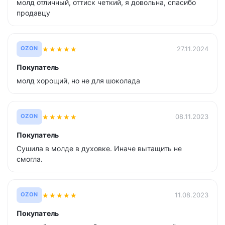
молд отличный, оттиск четкий, я довольна, спасибо
продавцу
★
★
★
★
★
27.11.2024
OZON
Покупатель
молд хорощий, но не для шоколада
★
★
★
★
★
08.11.2023
OZON
Покупатель
Сушила в молде в духовке. Иначе вытащить не
смогла.
★
★
★
★
★
11.08.2023
OZON
Покупатель