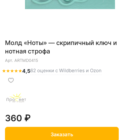
Молд «Ноты» — скрипичный ключ и
нотная строфа
Арт.
ARTMD0415
62 оценки с Wildberries и Ozon
★
★
★
★
★
4,5
360 ₽
Заказать