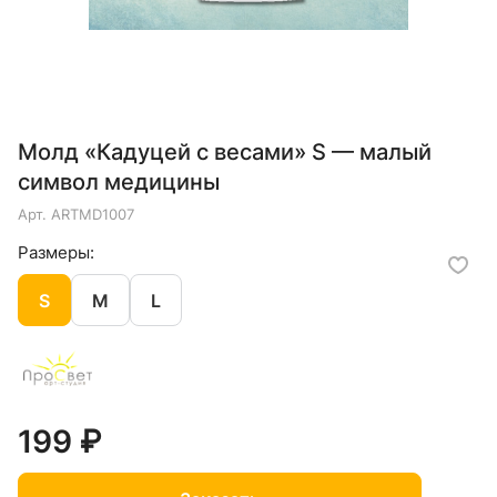
Молд «Кадуцей с весами» S — малый
символ медицины
Арт.
ARTMD1007
Размеры:
S
M
L
199 ₽