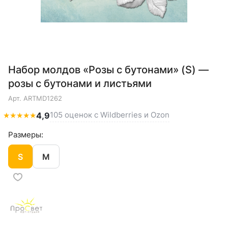
Набор молдов «Розы с бутонами» (S) —
розы с бутонами и листьями
Арт.
ARTMD1262
105 оценок с Wildberries и Ozon
★
★
★
★
★
4,9
Размеры:
S
M