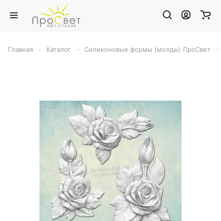
–
–
–
Главная
Каталог
Силиконовые формы (молды) ПроСвет