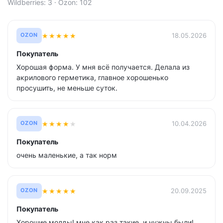
Wildberries: 3 · Ozon: 102
★
★
★
★
★
18.05.2026
OZON
Покупатель
Хорошая форма. У мня всё получается. Делала из
акрилового герметика, главное хорошенько
просушить, не меньше суток.
★
★
★
★
★
10.04.2026
OZON
Покупатель
очень маленькие, а так норм
★
★
★
★
★
20.09.2025
OZON
Покупатель
Хорошие молды! мне как раз такие. и нужны были!