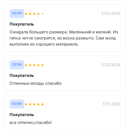
★
★
★
★
★
27.01.2025
OZON
Покупатель
Ожидала большего размера. Маленький и мелкий. Из
гипса четче смотрится, из воска размыто. Сам молд
выполнен из хорошего материала.
★
★
★
★
★
27.07.2024
OZON
Покупатель
Отличные молды спасибо
★
★
★
★
★
17.11.2023
OZON
Покупатель
все отлично,спасибо!