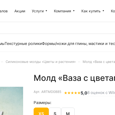
алов
Акции
Услуги
Компания
Как купить
К
рмы
Текстурные ролики
Формы/ножи для глины, мастики и тес
–
–
Силиконовые молды «Цветы и растения»
Молд «Ваза с цвета
Молд «Ваза с цвета
Арт.
ARTMD0885
8 оценок с Wil
★
★
★
★
★
5,0
Размеры:
XS
S
M