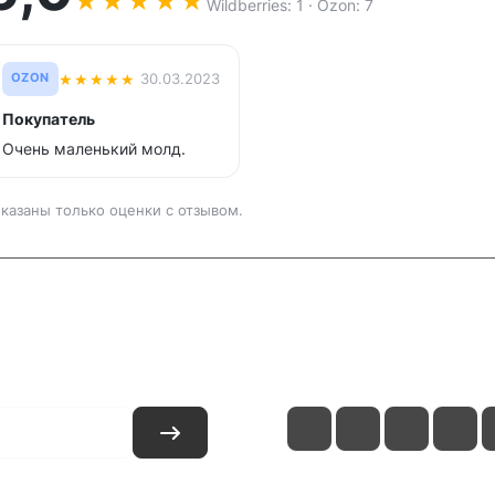
★
★
★
★
★
Wildberries: 1 · Ozon: 7
★
★
★
★
★
30.03.2023
OZON
Покупатель
Очень маленький молд.
казаны только оценки с отзывом.
и
Контакты