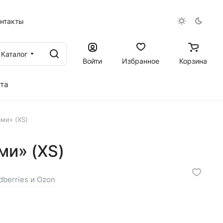
онтакты
Каталог
Войти
Избранное
Корзина
та
ми» (XS)
ми» (XS)
dberries и Ozon