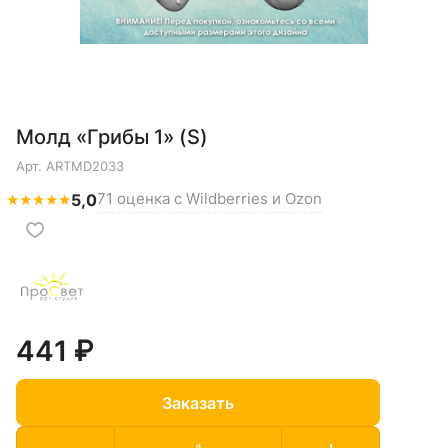
Молд «Грибы 1» (S)
Арт.
ARTMD2033
71 оценка с Wildberries и Ozon
★
★
★
★
★
5,0
441 ₽
Заказать