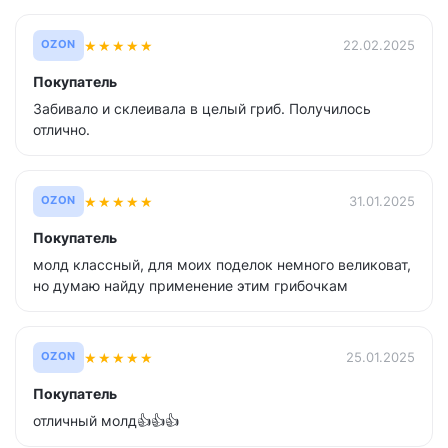
★
★
★
★
★
22.02.2025
OZON
Покупатель
Забивало и склеивала в целый гриб. Получилось
отлично.
★
★
★
★
★
31.01.2025
OZON
Покупатель
молд классный, для моих поделок немного великоват,
но думаю найду применение этим грибочкам
★
★
★
★
★
25.01.2025
OZON
Покупатель
отличный молд👍👍👍