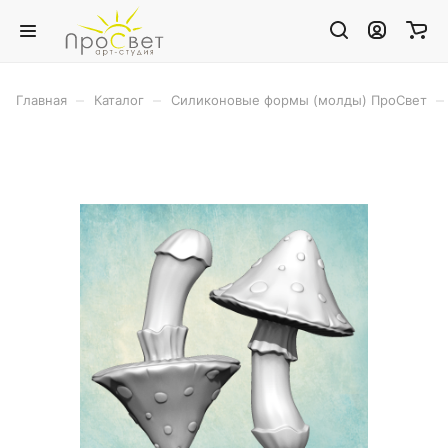
–
–
–
Главная
Каталог
Силиконовые формы (молды) ПроСвет