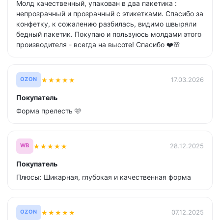
Молд качественный, упакован в два пакетика :
непрозрачный и прозрачный с этикетками. Спасибо за
конфетку, к сожалению разбилась, видимо швыряли
бедный пакетик. Покупаю и пользуюсь молдами этого
производителя - всегда на высоте! Спасибо ❤️🌸
★
★
★
★
★
17.03.2026
OZON
Покупатель
Форма прелесть 🩷
★
★
★
★
★
28.12.2025
WB
Покупатель
Плюсы: Шикарная, глубокая и качественная форма
★
★
★
★
★
07.12.2025
OZON