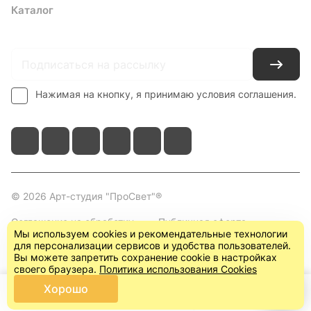
Каталог
Где купить
Условия оплаты
Условия доставки
Контакты
Нажимая на кнопку, я принимаю условия соглашения.
© 2026 Арт-студия "ПроСвет"®
Соглашение на обработку
Публичная оферта
Мы используем cookies и рекомендательные технологии
персональных данных
(пользовательское
для персонализации сервисов и удобства пользователей.
соглашение)
Вы можете запретить сохранение cookie в настройках
своего браузера.
Политика использования Cookies
Хорошо
Главная
Каталог
Корзина
Кабинет