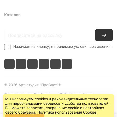
Каталог
Где купить
Условия оплаты
Условия доставки
Контакты
Нажимая на кнопку, я принимаю условия соглашения.
© 2026 Арт-студия "ПроСвет"®
Соглашение на обработку
Публичная оферта
Мы используем cookies и рекомендательные технологии
персональных данных
(пользовательское
для персонализации сервисов и удобства пользователей.
соглашение)
Вы можете запретить сохранение cookie в настройках
своего браузера.
Политика использования Cookies