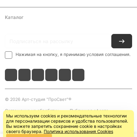
Каталог
Где купить
Условия оплаты
Условия доставки
Контакты
Нажимая на кнопку, я принимаю условия соглашения.
© 2026 Арт-студия "ПроСвет"®
Соглашение на обработку
Публичная оферта
Мы используем cookies и рекомендательные технологии
персональных данных
(пользовательское
для персонализации сервисов и удобства пользователей.
соглашение)
Вы можете запретить сохранение cookie в настройках
своего браузера.
Политика использования Cookies