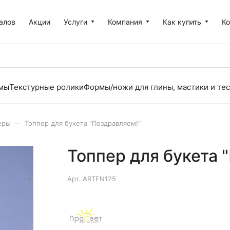
алов
Акции
Услуги
Компания
Как купить
К
рмы
Текстурные ролики
Формы/ножи для глины, мастики и тес
–
еры
Топпер для букета "Поздравляем!"
Топпер для букета 
Арт.
ARTFN125