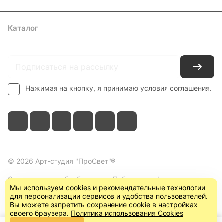
Каталог
Где купить
Условия оплаты
Условия доставки
Контакты
Нажимая на кнопку, я принимаю условия соглашения.
© 2026 Арт-студия "ПроСвет"®
Соглашение на обработку
Публичная оферта
Мы используем cookies и рекомендательные технологии
персональных данных
(пользовательское
для персонализации сервисов и удобства пользователей.
соглашение)
Вы можете запретить сохранение cookie в настройках
своего браузера.
Политика использования Cookies