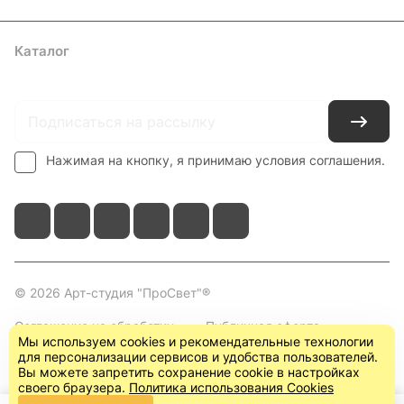
Каталог
Где купить
Условия оплаты
Условия доставки
Контакты
Нажимая на кнопку, я принимаю условия соглашения.
© 2026 Арт-студия "ПроСвет"®
Соглашение на обработку
Публичная оферта
Мы используем cookies и рекомендательные технологии
персональных данных
(пользовательское
для персонализации сервисов и удобства пользователей.
соглашение)
Вы можете запретить сохранение cookie в настройках
своего браузера.
Политика использования Cookies