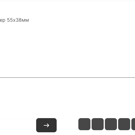
мер 55х38мм
и
Контакты