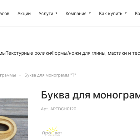
алов
Акции
Услуги
Компания
Как купить
К
рмы
Текстурные ролики
Формы/ножи для глины, мастики и тес
–
граммы
Буква для монограмм "T"
Буква для монограм
Арт.
ARTDCH0120