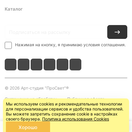
Каталог
Где купить
Условия оплаты
Условия доставки
Контакты
Нажимая на кнопку, я принимаю условия соглашения.
© 2026 Арт-студия "ПроСвет"®
Соглашение на обработку
Публичная оферта
Мы используем cookies и рекомендательные технологии
персональных данных
(пользовательское
для персонализации сервисов и удобства пользователей.
соглашение)
Вы можете запретить сохранение cookie в настройках
своего браузера.
Политика использования Cookies
Хорошо