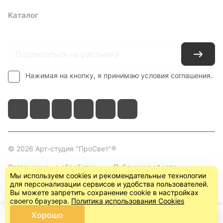
Каталог
Где купить
Условия оплаты
Условия доставки
Контакты
Нажимая на кнопку, я принимаю условия соглашения.
© 2026 Арт-студия "ПроСвет"®
Соглашение на обработку
Публичная оферта
Мы используем cookies и рекомендательные технологии
персональных данных
(пользовательское
для персонализации сервисов и удобства пользователей.
соглашение)
Вы можете запретить сохранение cookie в настройках
своего браузера.
Политика использования Cookies
Хорошо