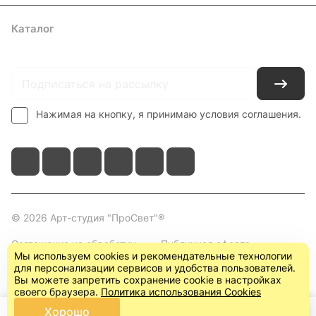
Каталог
Где купить
Условия оплаты
Условия доставки
Контакты
Нажимая на кнопку, я принимаю условия соглашения.
© 2026 Арт-студия "ПроСвет"®
Соглашение на обработку
Публичная оферта
Мы используем cookies и рекомендательные технологии
персональных данных
(пользовательское
для персонализации сервисов и удобства пользователей.
соглашение)
Вы можете запретить сохранение cookie в настройках
своего браузера.
Политика использования Cookies
Хорошо