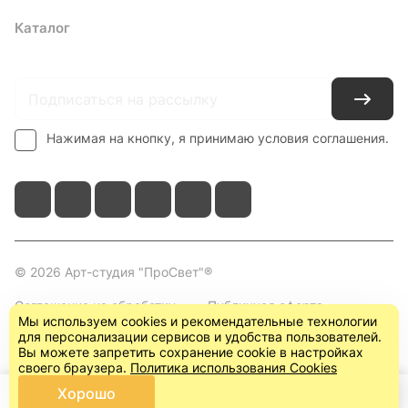
Каталог
Где купить
Условия оплаты
Условия доставки
Контакты
Нажимая на кнопку, я принимаю условия соглашения.
© 2026 Арт-студия "ПроСвет"®
Соглашение на обработку
Публичная оферта
Мы используем cookies и рекомендательные технологии
персональных данных
(пользовательское
для персонализации сервисов и удобства пользователей.
соглашение)
Вы можете запретить сохранение cookie в настройках
своего браузера.
Политика использования Cookies
Хорошо