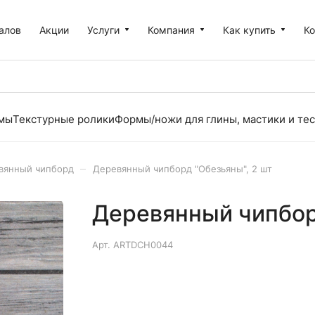
алов
Акции
Услуги
Компания
Как купить
К
рмы
Текстурные ролики
Формы/ножи для глины, мастики и тес
–
вянный чипборд
Деревянный чипборд "Обезьяны", 2 шт
Деревянный чипбор
Арт.
ARTDCH0044