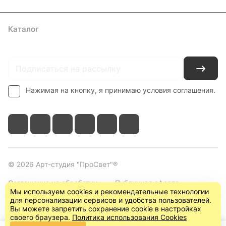
Каталог
Где купить
Условия оплаты
Условия доставки
Контакты
Нажимая на кнопку, я принимаю условия соглашения.
© 2026 Арт-студия "ПроСвет"®
Соглашение на обработку
Публичная оферта
Мы используем cookies и рекомендательные технологии
персональных данных
(пользовательское
для персонализации сервисов и удобства пользователей.
соглашение)
Вы можете запретить сохранение cookie в настройках
своего браузера.
Политика использования Cookies