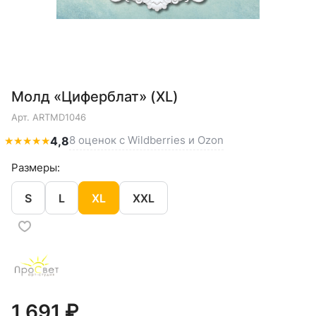
Молд «Циферблат» (XL)
Арт.
ARTMD1046
8 оценок с Wildberries и Ozon
★
★
★
★
★
4,8
Размеры:
S
L
XL
XXL
1 691 ₽