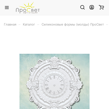
–
–
–
Главная
Каталог
Силиконовые формы (молды) ПроСвет