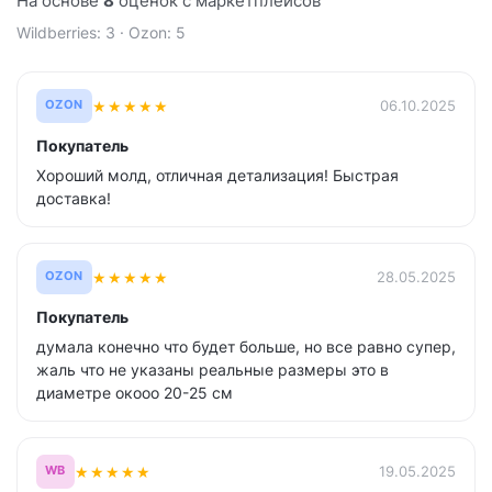
На основе
8
оценок с маркетплейсов
Wildberries: 3 · Ozon: 5
★
★
★
★
★
06.10.2025
OZON
Покупатель
Хороший молд, отличная детализация! Быстрая
доставка!
★
★
★
★
★
28.05.2025
OZON
Покупатель
думала конечно что будет больше, но все равно супер,
жаль что не указаны реальные размеры это в
диаметре окооо 20-25 см
★
★
★
★
★
19.05.2025
WB