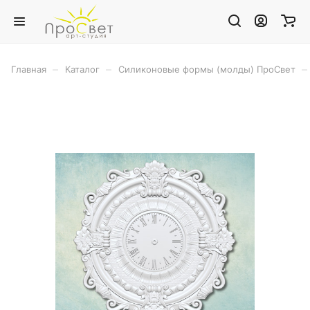
–
–
–
Главная
Каталог
Силиконовые формы (молды) ПроСвет