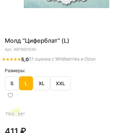
Молд "Циферблат" (L)
Арт.
ARTMD1045
51 оценка с Wildberries и Ozon
★
★
★
★
★
5,0
Размеры:
S
L
XL
XXL
411 ₽