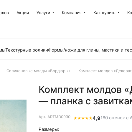
алов
Акции
Услуги
Компания
Как купить
К
рмы
Текстурные ролики
Формы/ножи для глины, мастики и тес
–
–
Силиконовые молды «Бордюры»
Комплект молдов «Декорати
Комплект молдов «
— планка с завитка
Арт.
ARTMD0930
160 оценок с W
★
★
★
★
★
4,9
Размеры: