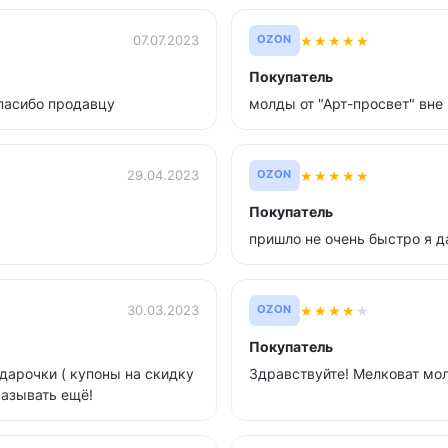
★
★
★
★
★
07.07.2023
OZON
Покупатель
спасибо продавцу
молды от "Арт-просвет" вне
★
★
★
★
★
29.04.2023
OZON
Покупатель
пришло не очень быстро я д
★
★
★
★
★
30.03.2023
OZON
Покупатель
дарочки ( купоны на скидку
Здравствуйте! Мелковат мол
казывать ещё!