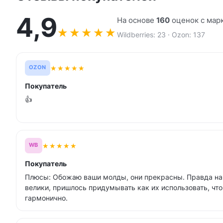
4,9
На основе
160
оценок с мар
★
★
★
★
★
Wildberries: 23 · Ozon: 137
★
★
★
★
★
OZON
Покупатель
👍
★
★
★
★
★
WB
Покупатель
Плюсы: Обожаю ваши молды, они прекрасны. Правда на
велики, пришлось придумывать как их использовать, чт
гармонично.