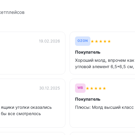
кетплейсов
★
★
★
★
★
19.02.2026
OZON
Покупатель
Хороший молд, впрочем как 
угловой элемент 6,5*6,5 см,
★
★
★
★
★
30.12.2025
WB
Покупатель
 ящики уголки оказались
Плюсы: Молд высший класс б
о бы все смотрелось