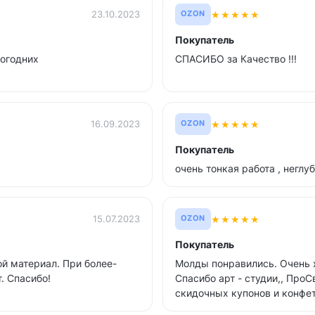
★
★
★
★
★
23.10.2023
OZON
Покупатель
огодних
СПАСИБО за Качество !!!
★
★
★
★
★
16.09.2023
OZON
Покупатель
очень тонкая работа , неглу
★
★
★
★
★
15.07.2023
OZON
Покупатель
й материал. При более-
Молды понравились. Очень х
. Спасибо!
Спасибо арт - студии,, Про
скидочных купонов и конфетк