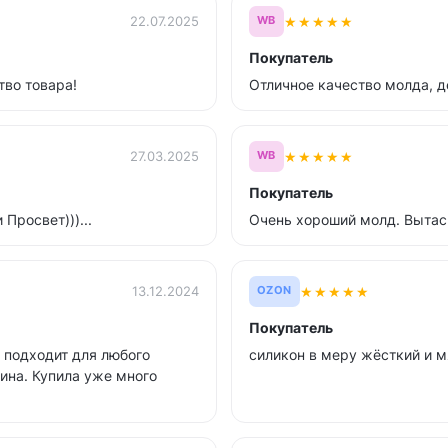
★
★
★
★
★
22.07.2025
WB
Покупатель
тво товара!
Отличное качество молда, д
★
★
★
★
★
27.03.2025
WB
Покупатель
Просвет)))...
Очень хороший молд. Вытаск
★
★
★
★
★
13.12.2024
OZON
Покупатель
 подходит для любого
силикон в меру жёсткий и м
ина. Купила уже много