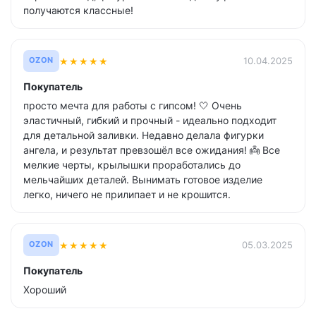
получаются классные!
★
★
★
★
★
10.04.2025
OZON
Покупатель
просто мечта для работы с гипсом! 🤍 Очень
эластичный, гибкий и прочный - идеально подходит
для детальной заливки. Недавно делала фигурки
ангела, и результат превзошёл все ожидания! 👼 Все
мелкие черты, крылышки проработались до
мельчайших деталей. Вынимать готовое изделие
легко, ничего не прилипает и не крошится.
★
★
★
★
★
05.03.2025
OZON
Покупатель
Хороший