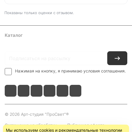
Показаны только оценки с отзывом.
Каталог
Где купить
Условия оплаты
Условия доставки
Контакты
Нажимая на кнопку, я принимаю условия соглашения.
© 2026 Арт-студия "ПроСвет"®
Соглашение на обработку
Публичная оферта
Мы используем cookies и рекомендательные технологии
персональных данных
(пользовательское