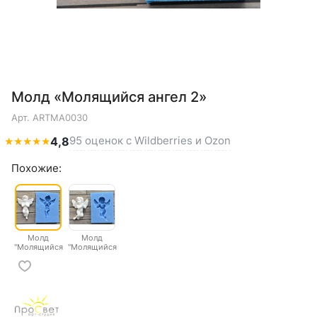
Молд «Молящийся ангел 2»
Арт.
ARTMA0030
95 оценок с Wildberries и Ozon
★
★
★
★
★
4,8
Похожие:
Молд
Молд
"Молящийся
"Молящийся
ангел 2"
ангел"