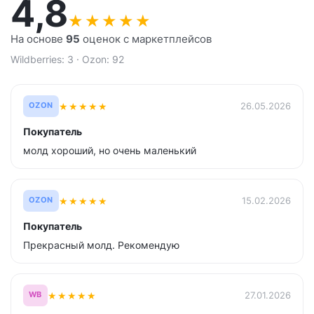
4,8
★
★
★
★
★
На основе
95
оценок с маркетплейсов
Wildberries: 3 · Ozon: 92
★
★
★
★
★
26.05.2026
OZON
Покупатель
молд хороший, но очень маленький
★
★
★
★
★
15.02.2026
OZON
Покупатель
Прекрасный молд. Рекомендую
★
★
★
★
★
27.01.2026
WB