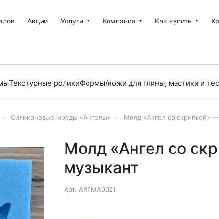
алов
Акции
Услуги
Компания
Как купить
К
рмы
Текстурные ролики
Формы/ножи для глины, мастики и тес
–
–
Силиконовые молды «Ангелы»
Молд «Ангел со скрипкой» —
Молд «Ангел со ск
музыкант
Арт.
ARTMA0021