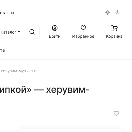
онтакты
Каталог
Войти
Избранное
Корзина
та
 херувим-музыкант
рипкой» — херувим-