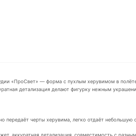
удии «ПроСвет» — форма с пухлым херувимом в полёте
уратная детализация делают фигурку нежным украшен
но передаёт черты херувима, легко отдаёт небольшую 
южет, аккуратная детализация, совместимость с разны