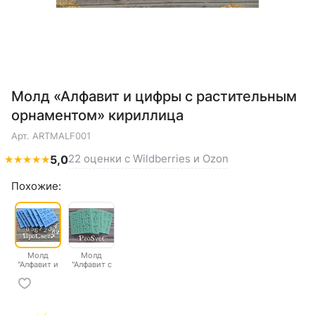
Молд «Алфавит и цифры с растительным
орнаментом» кириллица
Арт.
ARTMALF001
22 оценки с Wildberries и Ozon
★
★
★
★
★
5,0
Похожие:
Молд
Молд
"Алфавит и
"Алфавит с
цифры с
растительным
растительным
орнаментом"
орнаментом"
латиница
кириллица