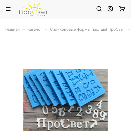
–
–
–
Главная
Каталог
Силиконовые формы (молды) ПроСвет