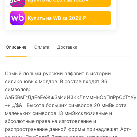
Купить на WB за 2029 ₽
Описание
Оплата
Доставка
Самый полный русский алфавит в истории
силиконовых молдов. В состав входят 86
символов:
АаБбВвГгДдЕеЁёЖжЗзИиЙйКкЛлМмНнОоПпРрСсТтУ
-+:,./$& Высота больших символов 20 ммВысота
маленьких символов 13 ммЭксклюзивные и
абсолютные права на изготовление и
распространение данной формы принадлежат Арт-