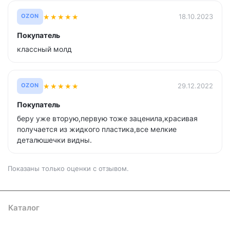
★
★
★
★
★
18.10.2023
OZON
Покупатель
классный молд
★
★
★
★
★
29.12.2022
OZON
Покупатель
беру уже вторую,первую тоже заценила,красивая
получается из жидкого пластика,все мелкие
деталюшечки видны.
Показаны только оценки с отзывом.
Каталог
Где купить
Условия оплаты
Условия доставки
Контакты