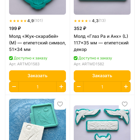
★★★★★
4,9
★★★★
★
4,3
(101)
(13)
199 ₽
352 ₽
Молд «Жук-скарабей»
Молд «Глаз Ра и Анх» (L)
(М) — египетский символ,
117×35 мм — египетский
51×34 мм
декор
Доступно к заказу
Доступно к заказу
Арт.
ARTMD1583
Арт.
ARTMD1582
Заказать
Заказать