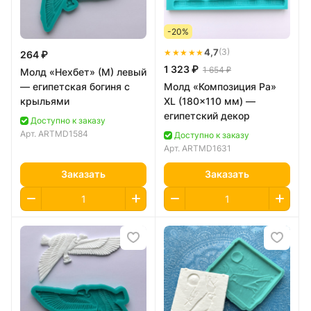
-20%
★★★★★
4,7
(3)
264 ₽
1 323 ₽
1 654 ₽
Молд «Нехбет» (М) левый
— египетская богиня с
Молд «Композиция Ра»
крыльями
XL (180×110 мм) —
египетский декор
Доступно к заказу
Арт.
ARTMD1584
Доступно к заказу
Арт.
ARTMD1631
Заказать
Заказать