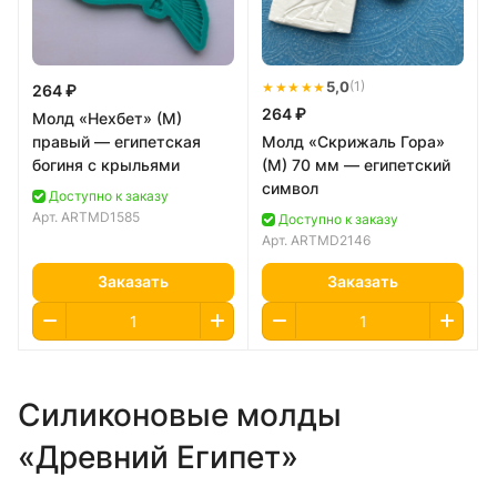
★★★★★
5,0
(1)
264 ₽
264 ₽
Молд «Нехбет» (М)
правый — египетская
Молд «Скрижаль Гора»
богиня с крыльями
(M) 70 мм — египетский
символ
Доступно к заказу
Арт.
ARTMD1585
Доступно к заказу
Арт.
ARTMD2146
Заказать
Заказать
Силиконовые молды
«Древний Египет»