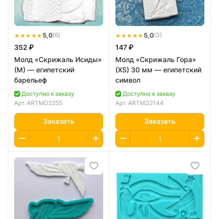
★★★★★
5,0
★★★★★
5,0
(6)
(3)
352 ₽
147 ₽
Молд «Скрижаль Исиды»
Молд «Скрижаль Гора»
(M) — египетский
(XS) 30 мм — египетский
барельеф
символ
Доступно к заказу
Доступно к заказу
Арт.
ARTMD2255
Арт.
ARTMD2144
Заказать
Заказать