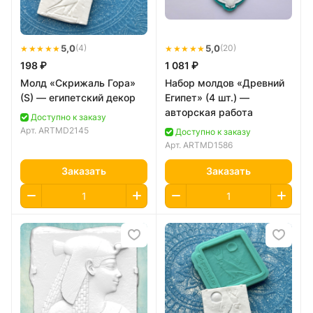
★★★★★
5,0
★★★★★
5,0
(4)
(20)
198 ₽
1 081 ₽
Молд «Скрижаль Гора»
Набор молдов «Древний
(S) — египетский декор
Египет» (4 шт.) —
авторская работа
Доступно к заказу
Арт.
ARTMD2145
Доступно к заказу
Арт.
ARTMD1586
Заказать
Заказать