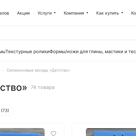
алов
Акции
Услуги
Компания
Как купить
К
рмы
Текстурные ролики
Формы/ножи для глины, мастики и тес
–
Силиконовые молды «Детство»
ство»
74 товара
 (
73
)