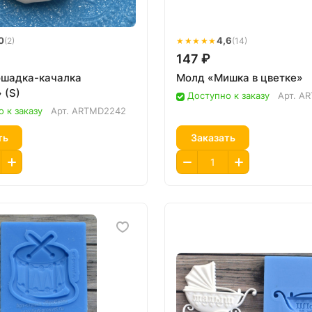
0
★★★★★
4,6
(2)
(14)
147 ₽
шадка-качалка
Молд «Мишка в цветке»
 (S)
Доступно к заказу
Арт.
AR
 к заказу
Арт.
ARTMD2242
ть
Заказать