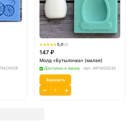
★★★★★
5,0
(4)
147 ₽
Молд «Бутылочка» (малая)
TMCH018
Доступно к заказу
Арт.
ARTMD0245
Заказать