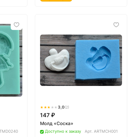
★★★
★
★
3,0
(2)
147 ₽
Молд «Соска»
TMD0240
Доступно к заказу
Арт.
ARTMCH001