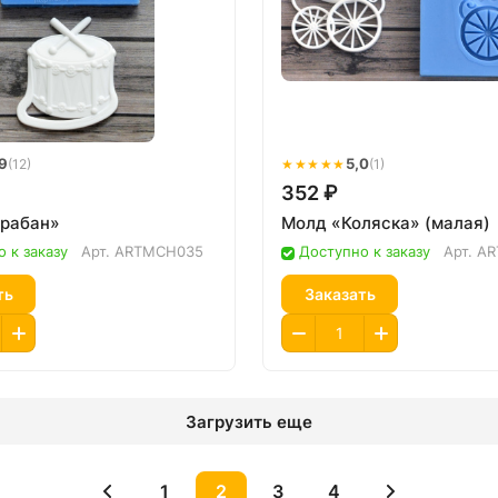
9
★★★★★
5,0
(12)
(1)
352 ₽
рабан»
Молд «Коляска» (малая)
 к заказу
Арт.
ARTMCH035
Доступно к заказу
Арт.
AR
ть
Заказать
Загрузить еще
1
2
3
4