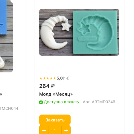
★★★★★
5,0
(14)
264 ₽
»
Молд «Месяц»
Доступно к заказу
Арт.
ARTMD0246
TMCH044
Заказать