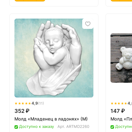
★★★★★
4,9
★★★★★
4,
(11)
352 ₽
147 ₽
Молд «Младенец в ладонях» (M)
Молд «П
Доступно к заказу
Арт.
ARTMD2260
Доступно