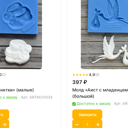
0
★★★★★
4,9
(2)
(8)
397 ₽
нетки» (малые)
Молд «Аист с младенцем
(большой)
 к заказу
Арт.
ARTMCH034
Доступно к заказу
Арт.
AR
ть
Заказать