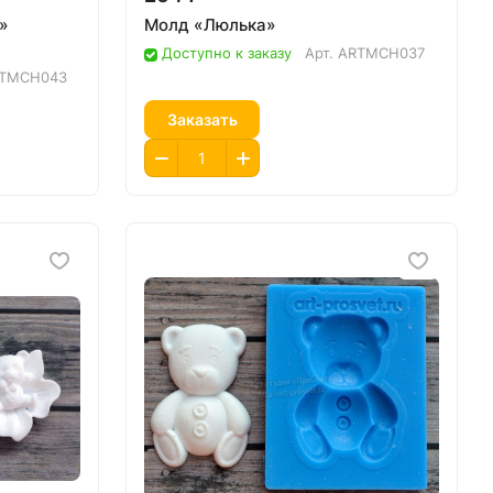
»
Молд «Люлька»
Доступно к заказу
Арт.
ARTMCH037
TMCH043
Заказать