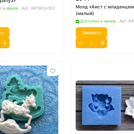
рапуз»
Молд «Аист с младенцем
 к заказу
Арт.
ARTMCH002
(малый)
Доступно к заказу
Арт.
AR
ть
Заказать