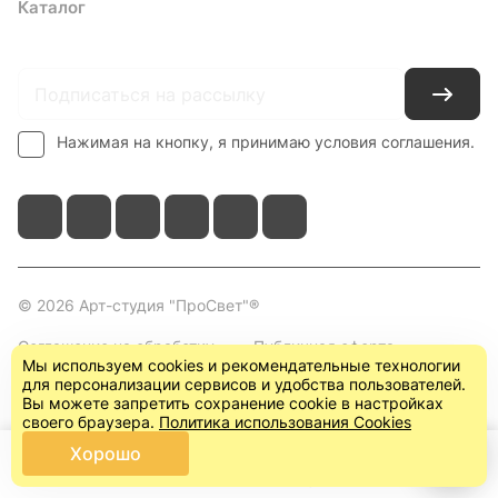
Каталог
Где купить
Условия оплаты
Условия доставки
Контакты
Нажимая на кнопку, я принимаю условия соглашения.
© 2026 Арт-студия "ПроСвет"®
Соглашение на обработку
Публичная оферта
Мы используем cookies и рекомендательные технологии
персональных данных
(пользовательское
для персонализации сервисов и удобства пользователей.
соглашение)
Вы можете запретить сохранение cookie в настройках
своего браузера.
Политика использования Cookies
Хорошо
Главная
Каталог
Корзина
Кабинет