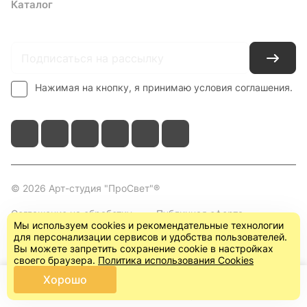
Каталог
Где купить
Условия оплаты
Условия доставки
Контакты
Нажимая на кнопку, я принимаю условия соглашения.
© 2026 Арт-студия "ПроСвет"®
Соглашение на обработку
Публичная оферта
Мы используем cookies и рекомендательные технологии
персональных данных
(пользовательское
для персонализации сервисов и удобства пользователей.
соглашение)
Вы можете запретить сохранение cookie в настройках
своего браузера.
Политика использования Cookies
Хорошо
Главная
Каталог
Корзина
Кабинет