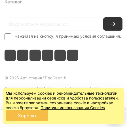
Каталог
Где купить
Условия оплаты
Условия доставки
Контакты
Нажимая на кнопку, я принимаю условия соглашения.
© 2026 Арт-студия "ПроСвет"®
Соглашение на обработку
Публичная оферта
Мы используем cookies и рекомендательные технологии
персональных данных
(пользовательское
для персонализации сервисов и удобства пользователей.
соглашение)
Вы можете запретить сохранение cookie в настройках
своего браузера.
Политика использования Cookies
Хорошо
Главная
Каталог
Корзина
Кабинет