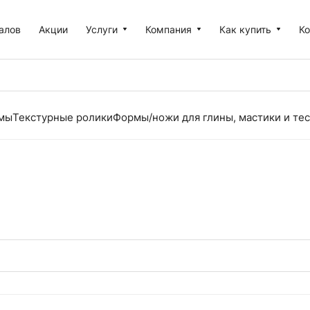
алов
Акции
Услуги
Компания
Как купить
К
рмы
Текстурные ролики
Формы/ножи для глины, мастики и тес