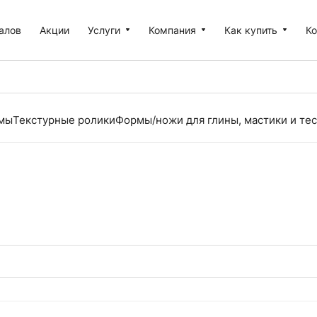
алов
Акции
Услуги
Компания
Как купить
К
рмы
Текстурные ролики
Формы/ножи для глины, мастики и тес