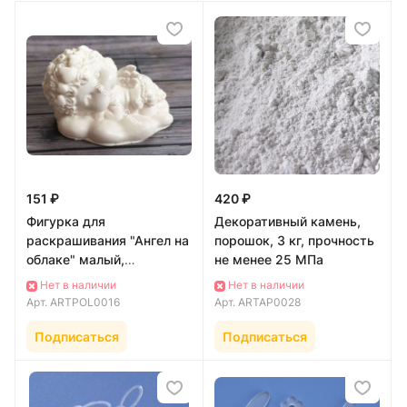
151 ₽
420 ₽
Фигурка для
Декоративный камень,
раскрашивания "Ангел на
порошок, 3 кг, прочность
облаке" малый,
не менее 25 МПа
искусственный мрамор
Нет в наличии
Нет в наличии
Арт.
ARTPOL0016
Арт.
ARTAP0028
Подписаться
Подписаться